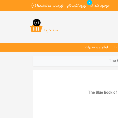
0
موجود شد
ورود/ثبت‌نام
فهرست علاقمندیها
(0)
(0)
سبد خرید
ما
قوانین و مقررات
The 
The Blue Book of