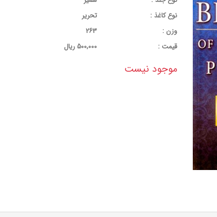
نوع جلد :
شمیز
نوع کاغذ :
تحریر
وزن :
263
قيمت :
500,000 ریال
موجود نیست