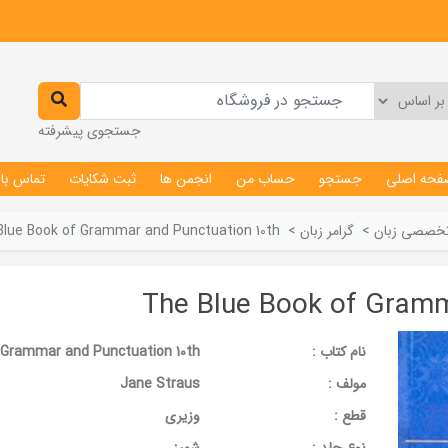
جستجوی پیشرفته
فحه اصلی
جستجو
حساب من
انجمن ها
ثبت شکایات
تماس با 
تخصصی زبان
>
گرامر زبان
>
Blue Book of Grammar and Punctuation 10th
The Blue Book of Gramm
نام کتاب :
 Grammar and Punctuation 10th
مولف :
Jane Straus
قطع :
وزیری