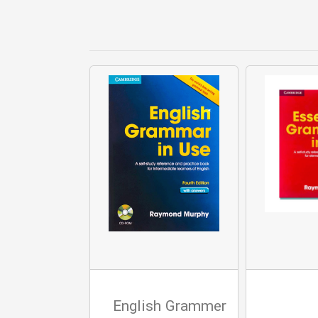
ford Living
English Grammer