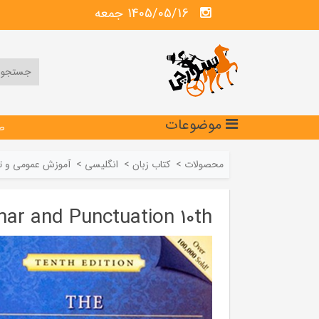
1405/05/16 جمعه
موضوعات
ص
محصولات
>
کتاب زبان
>
انگلیسی
>
آموزش عمومی و 
ar and Punctuation 10th